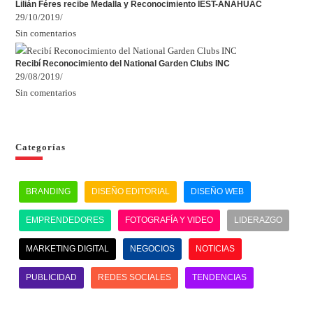
Lilián Féres recibe Medalla y Reconocimiento IEST-ANAHUAC
29/10/2019
/
Sin comentarios
Recibí Reconocimiento del National Garden Clubs INC
29/08/2019
/
Sin comentarios
Categorías
BRANDING
DISEÑO EDITORIAL
DISEÑO WEB
EMPRENDEDORES
FOTOGRAFÍA Y VIDEO
LIDERAZGO
MARKETING DIGITAL
NEGOCIOS
NOTICIAS
PUBLICIDAD
REDES SOCIALES
TENDENCIAS