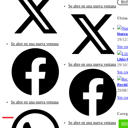
Se abre en una nueva ventana
Últim
Nuevas
19/12
Se abre en una nueva ventana
Sin co
Lilián
Se abre en una nueva ventana
29/10
Sin co
Recibí
29/08
Sin co
Se abre en una nueva ventana
Categ
Se abre en una nueva ventana
BR