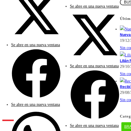
Se abre en una nueva ventana
Últim
Nuevas
19/12
Se abre en una nueva ventana
Sin co
Lilián
Se abre en una nueva ventana
29/10
Sin co
Recibí
29/08
Sin co
Se abre en una nueva ventana
Categ
Se abre en una nueva ventana
BR