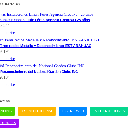
as noticias
 Instalaciones Lilián Féres Agencia Creativa | 25 años
/2024
/
mentarios
 Féres recibe Medalla y Reconocimiento IEST-ANAHUAC
/2019
/
mentarios
 Reconocimiento del National Garden Clubs INC
/2019
/
mentarios
orías
ANDING
DISEÑO EDITORIAL
DISEÑO WEB
EMPRENDEDORES
NDENCIAS